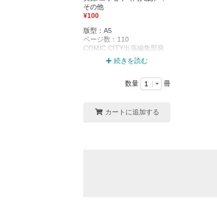
その他
¥100
版型：A5
ページ数：110
COMIC CITY出張編集部発
行の各誌新人賞紹介冊子
続きを読む
「ぺこり」への面談体験記
の投稿漫画作品をセレクシ
ョンした冊子です。
数量
冊
＊2026年3月20日発行・A5 /
本文106ページ / 背厚7mm
＊9年分(2017年→2026年)・
カートに追加する
全67名の面談体験記を収録