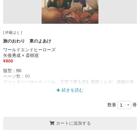
[ 伊藤はと ]
旅のおわり 東のよあけ
ワールドエンドヒーローズ
矢後勇成 × 斎樹巡
¥800
版型：B6
ページ数：80
ファンタジーロードノベル。王宮で星を読む斎樹くんが、盗賊の矢
後さんになりゆきでさらわれ、ともに逃避行をするうちに何かが芽
続きを読む
生えてしまう話です。
数量
冊
カートに追加する