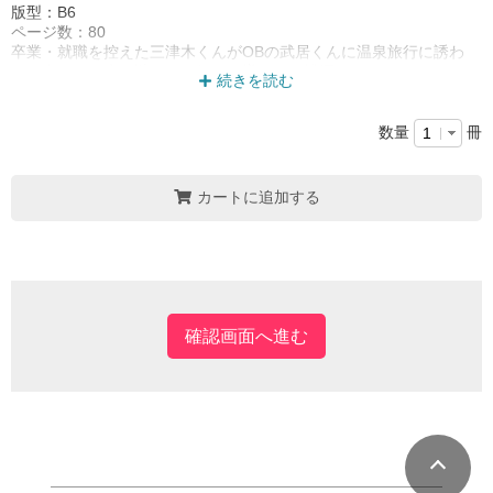
版型：B6
ページ数：80
卒業・就職を控えた三津木くんがOBの武居くんに温泉旅行に誘わ
れ、出かけた先で謎めいた船頭に導かれて桃源郷にたどりつき、そ
続きを読む
の謎を解き明かすまでに武居くんとくっつく話です。字がとても小
さいです。
数量
冊
カートに追加する