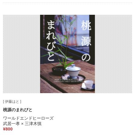
[ 伊藤はと ]
桃源のまれびと
ワールドエンドヒーローズ
武居一孝 × 三津木慎
¥800