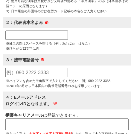
2）使用可能な漢字は文化庁及び文科省の定める 「常用漢字」 のみ（外字漢字は決
済エラーの原因となります）
3）日本居住の外国籍の方は在留カード記載の本名をご入力ください
２：代表者本名よみ
※姓名の間はスペースを空ける（例：あかぶた はなこ）
※ひらがな32文字以内
３：携帯電話番号
※ハイフンを含めた半角数字で入力してください。例）090-2222-3333
※2011年3月から日本国内の携帯電話番号のみを採用しています。
４：Eメールアドレス
ログインIDとなります。
携帯キャリアメール
は登録できません。
※入力文字は、
大文字・小文字を正確に識別
します。誤って大文字登録するケース