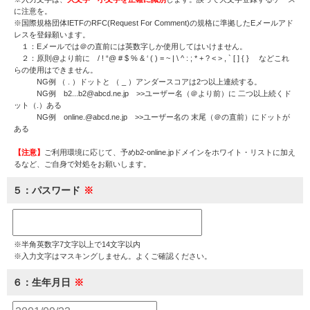
に注意を。
※国際規格団体IETFのRFC(Request For Comment)の規格に準拠したEメールアド
レスを登録願います。
１：Eメールでは＠の直前には英数字しか使用してはいけません。
２：原則@より前に / ! “@ # $ % & ‘ ( ) = ~ | \ ^ : ; * + ? < > , ` [ ] { } などこれ
らの使用はできません。
NG例 （ . ）ドットと （ _ ）アンダースコアは2つ以上連続する。
NG例 b2...b2@abcd.ne.jp >>ユーザー名（＠より前）に 二つ以上続くド
ット（.）ある
NG例 online.@abcd.ne.jp >>ユーザー名の 末尾（＠の直前）にドットが
ある
【注意】
ご利用環境に応じて、予めb2-online.jpドメインをホワイト・リストに加え
るなど、ご自身で対処をお願いします。
５：パスワード
※半角英数字7文字以上で14文字以内
※入力文字はマスキングしません。よくご確認ください。
６：生年月日